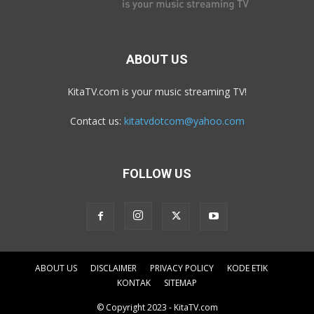
ABOUT US
KitaTV.com is your music streaming TV!
Contact us:
kitatvdotcom@yahoo.com
FOLLOW US
ABOUT US
DISCLAIMER
PRIVACY POLICY
KODE ETIK
KONTAK
SITEMAP
© Copyright 2023 - KitaTV.com