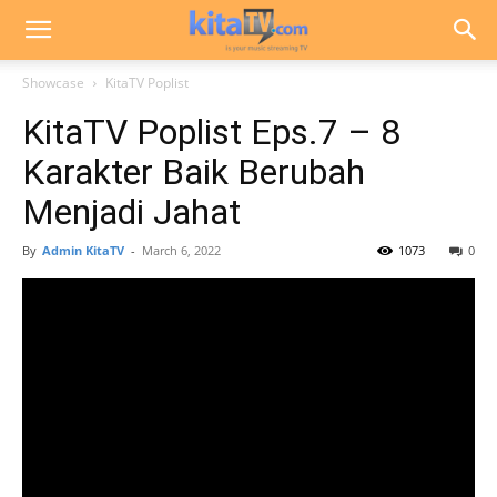
Showcase
KitaTV Poplist
KitaTV Poplist Eps.7 – 8
Karakter Baik Berubah
Menjadi Jahat
By
Admin KitaTV
-
March 6, 2022
1073
0