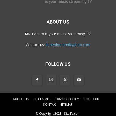
ABOUT US
KitaTV.com is your music streaming TV!
Contact us:
kitatvdotcom@yahoo.com
FOLLOW US
ABOUT US
DISCLAIMER
PRIVACY POLICY
KODE ETIK
KONTAK
SITEMAP
© Copyright 2023 - KitaTV.com