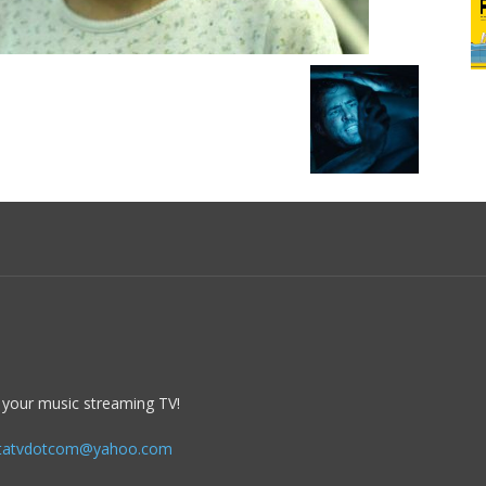
 your music streaming TV!
itatvdotcom@yahoo.com