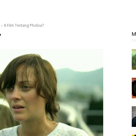
8 Film Tentang Phobia7
M
7