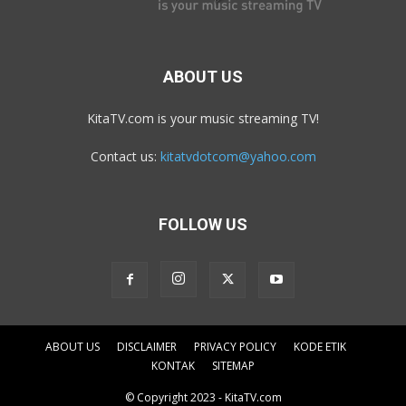
ABOUT US
KitaTV.com is your music streaming TV!
Contact us:
kitatvdotcom@yahoo.com
FOLLOW US
ABOUT US
DISCLAIMER
PRIVACY POLICY
KODE ETIK
KONTAK
SITEMAP
© Copyright 2023 - KitaTV.com