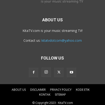
ABOUT US
KitaTV.com is your music streaming TV!
Contact us:
kitatvdotcom@yahoo.com
FOLLOW US
ABOUT US
DISCLAIMER
PRIVACY POLICY
KODE ETIK
KONTAK
SITEMAP
© Copyright 2023 - KitaTV.com