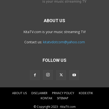
ABOUT US
KitaTV.com is your music streaming TV!
Contact us:
kitatvdotcom@yahoo.com
FOLLOW US
ABOUT US
DISCLAIMER
PRIVACY POLICY
KODE ETIK
KONTAK
SITEMAP
© Copyright 2023 - KitaTV.com