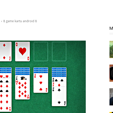
8 game kartu android 8
M
8