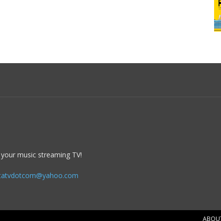
 your music streaming TV!
itatvdotcom@yahoo.com
ABOU