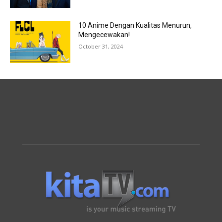
10 Anime Dengan Kualitas Menurun,
Mengecewakan!
October 31, 2024