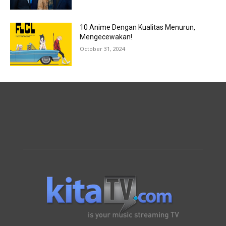
10 Anime Dengan Kualitas Menurun,
Mengecewakan!
October 31, 2024