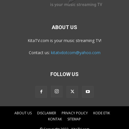
ABOUT US
KitaTV.com is your music streaming TV!
Contact us:
kitatvdotcom@yahoo.com
FOLLOW US
ABOUT US
DISCLAIMER
PRIVACY POLICY
KODE ETIK
KONTAK
SITEMAP