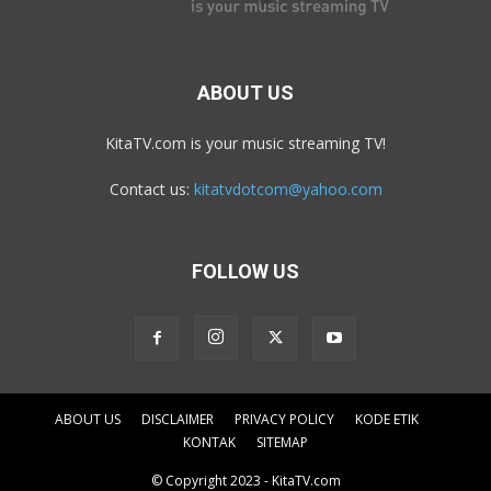
ABOUT US
KitaTV.com is your music streaming TV!
Contact us:
kitatvdotcom@yahoo.com
FOLLOW US
ABOUT US
DISCLAIMER
PRIVACY POLICY
KODE ETIK
KONTAK
SITEMAP
© Copyright 2023 - KitaTV.com