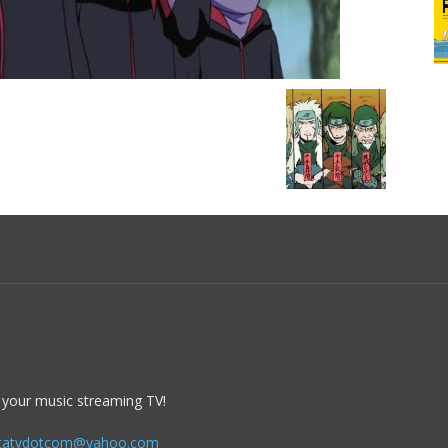
 your music streaming TV!
itatvdotcom@yahoo.com