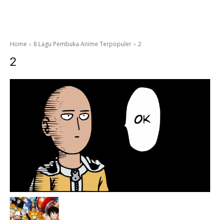
Home
8 Lagu Pembuka Anime Terpopuler
2
2