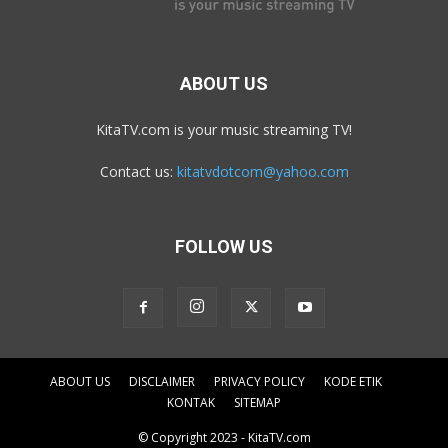
ABOUT US
KitaTV.com is your music streaming TV!
Contact us:
kitatvdotcom@yahoo.com
FOLLOW US
ABOUT US
DISCLAIMER
PRIVACY POLICY
KODE ETIK
KONTAK
SITEMAP
© Copyright 2023 - KitaTV.com