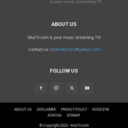
ABOUT US
KitaTV.com is your music streaming TV!
Contact us:
kitatvdotcom@yahoo.com
FOLLOW US
ABOUT US
DISCLAIMER
PRIVACY POLICY
KODE ETIK
KONTAK
SITEMAP
© Copyright 2023 - KitaTV.com