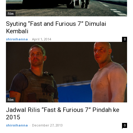
Film
Syuting “Fast and Furious 7” Dimulai
Kembali
shiroihanna
-
April 1, 2014
0
Film
Jadwal Rilis “Fast & Furious 7” Pindah ke
2015
shiroihanna
-
December 27, 2013
0