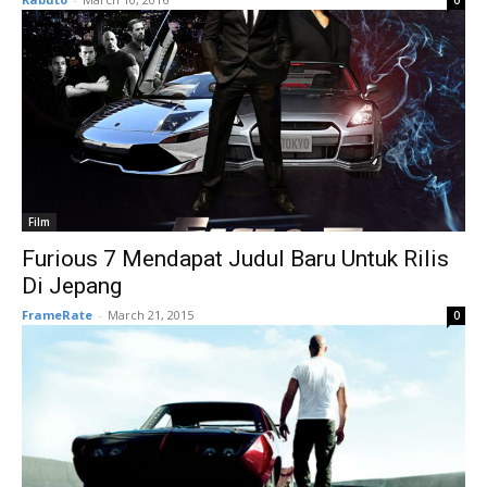
0
Film
Furious 7 Mendapat Judul Baru Untuk Rilis
Di Jepang
FrameRate
-
March 21, 2015
0