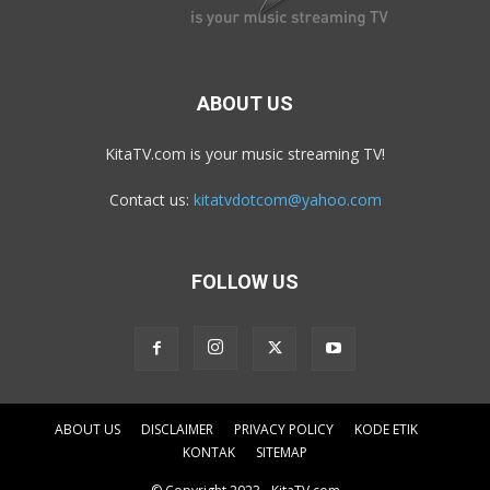
ABOUT US
KitaTV.com is your music streaming TV!
Contact us:
kitatvdotcom@yahoo.com
FOLLOW US
ABOUT US
DISCLAIMER
PRIVACY POLICY
KODE ETIK
KONTAK
SITEMAP