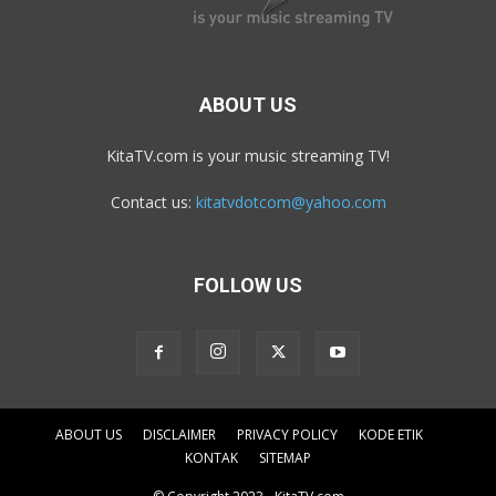
ABOUT US
KitaTV.com is your music streaming TV!
Contact us:
kitatvdotcom@yahoo.com
FOLLOW US
ABOUT US
DISCLAIMER
PRIVACY POLICY
KODE ETIK
KONTAK
SITEMAP