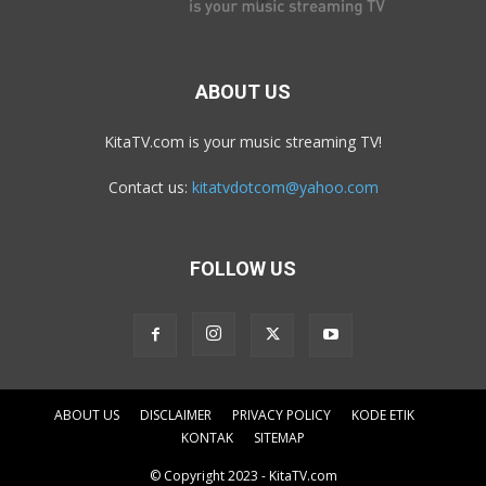
ABOUT US
KitaTV.com is your music streaming TV!
Contact us:
kitatvdotcom@yahoo.com
FOLLOW US
ABOUT US
DISCLAIMER
PRIVACY POLICY
KODE ETIK
KONTAK
SITEMAP
© Copyright 2023 - KitaTV.com