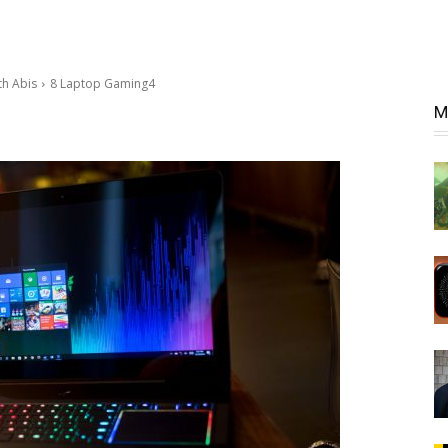
th Abis
8 Laptop Gaming4
M