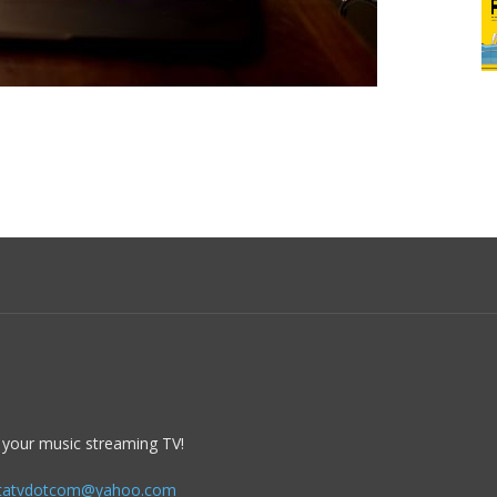
 your music streaming TV!
itatvdotcom@yahoo.com