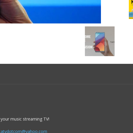
 your music streaming TV!
itatvdotcom@yahoo.com