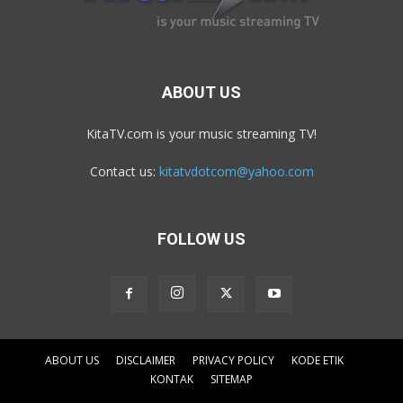
ABOUT US
KitaTV.com is your music streaming TV!
Contact us:
kitatvdotcom@yahoo.com
FOLLOW US
ABOUT US
DISCLAIMER
PRIVACY POLICY
KODE ETIK
KONTAK
SITEMAP