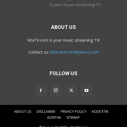
ABOUT US
KitaTV.com is your music streaming TV!
Contact us:
kitatvdotcom@yahoo.com
FOLLOW US
ABOUT US
DISCLAIMER
PRIVACY POLICY
KODE ETIK
KONTAK
SITEMAP