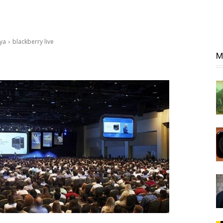
nya
blackberry live
M