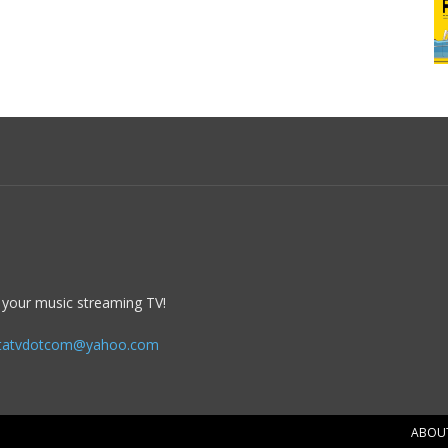
 your music streaming TV!
itatvdotcom@yahoo.com
ABOU