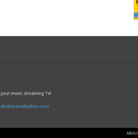
 your music streaming TV!
itatvdotcom@yahoo.com
ABOU