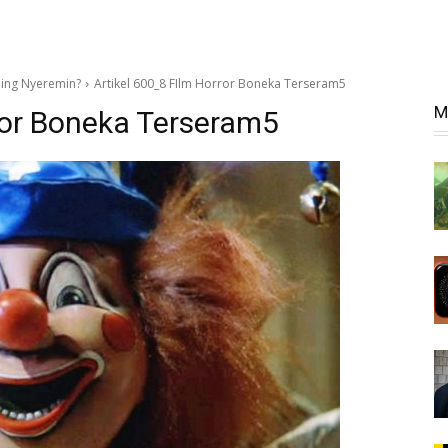
ling Nyeremin?
Artikel 600_8 FIlm Horror Boneka Terseram5
M
ror Boneka Terseram5