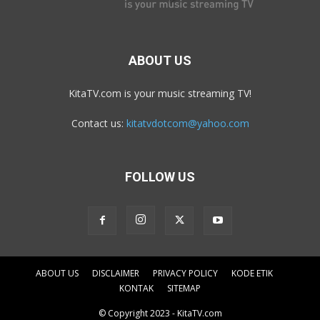
ABOUT US
KitaTV.com is your music streaming TV!
Contact us:
kitatvdotcom@yahoo.com
FOLLOW US
ABOUT US
DISCLAIMER
PRIVACY POLICY
KODE ETIK
KONTAK
SITEMAP
© Copyright 2023 - KitaTV.com