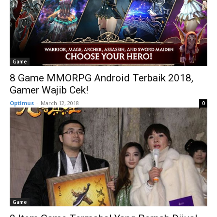
Game
8 Game MMORPG Android Terbaik 2018,
Gamer Wajib Cek!
Optimus
-
March 12, 2018
0
Game