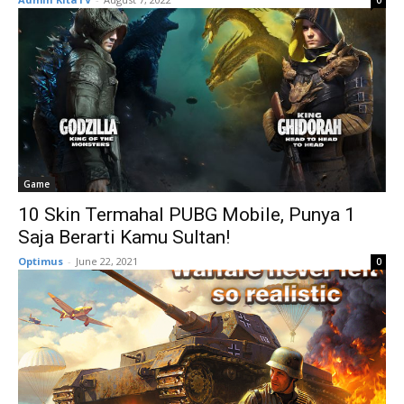
0
Game
10 Skin Termahal PUBG Mobile, Punya 1
Saja Berarti Kamu Sultan!
Optimus
-
June 22, 2021
0