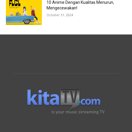
10 Anime Dengan Kualitas Menurun,
Mengecewakan!
October 31, 2024