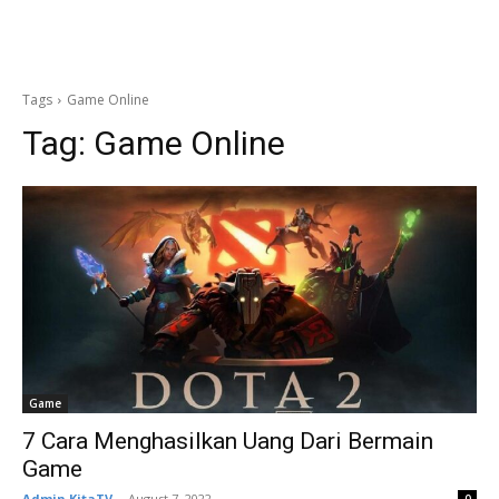
Tags
Game Online
Tag:
Game Online
Game
7 Cara Menghasilkan Uang Dari Bermain
Game
Admin KitaTV
-
August 7, 2022