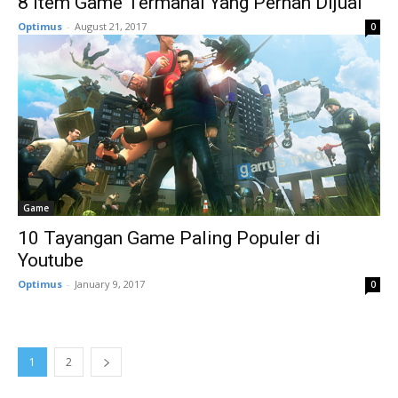
8 Item Game Termahal Yang Pernah Dijual
Optimus
-
August 21, 2017
0
Game
10 Tayangan Game Paling Populer di
Youtube
Optimus
-
January 9, 2017
0
1
2