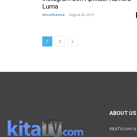
Luma
shiroihanna
-
August 26, 2013
1
2
ABOUT US
KitaTV.com is