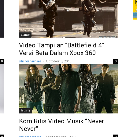
Game
Video Tampilan “Battlefield 4”
Versi Beta Dalam Xbox 360
shiroihanna
-
October 5, 2013
0
0
Musik
Korn Rilis Video Musik “Never
Never”
shiroihanna
-
September 9, 2013