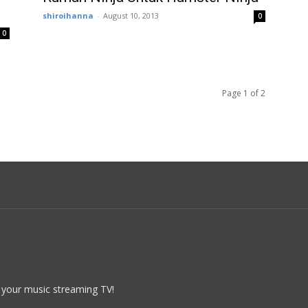
shiroihanna
-
August 10, 2013
0
0
Page 1 of 2
 your music streaming TV!