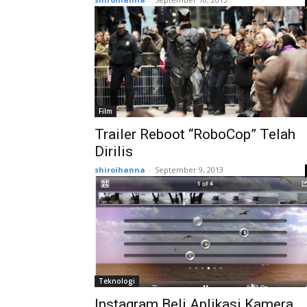
Film
Trailer Reboot “RoboCop” Telah
Dirilis
shiroihanna
-
September 9, 2013
Teknologi
Instagram Beli Aplikasi Kamera