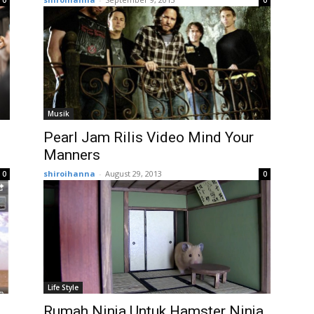
0
0
Musik
Pearl Jam Rilis Video Mind Your
Manners
shiroihanna
-
August 29, 2013
0
0
Life Style
Rumah Ninja Untuk Hamster Ninja