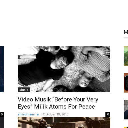
M
Musik
Video Musik “Before Your Very
Eyes” Milik Atoms For Peace
shiroihanna
-
October 18, 2013
0
0