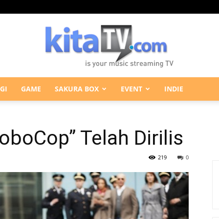
GI
GAME
SAKURA BOX
EVENT
INDIE
KitaTV.com
oboCop” Telah Dirilis
219
0