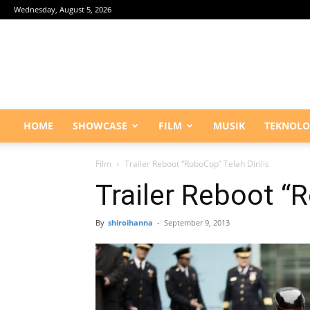
Wednesday, August 5, 2026
HOME
SHOWCASE
FILM
MUSIK
TEKNOLO
Film
Trailer Reboot “RoboCop” Telah Dirilis
Trailer Reboot “R
By
shiroihanna
-
September 9, 2013