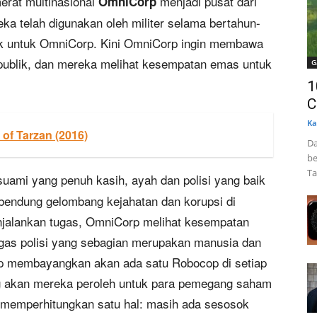
erat multinasional
menjadi pusat dari
OmniCorp
reka telah digunakan oleh militer selama bertahun-
suk untuk OmniCorp. Kini OmniCorp ingin membawa
 publik, dan mereka melihat kesempatan emas untuk
G
1
C
Ka
 of Tarzan (2016)
Da
be
Ta
 suami yang penuh kasih, ayah dan polisi yang baik
endung gelombang kejahatan dan korupsi di
enjalankan tugas, OmniCorp melihat kesempatan
gas polisi yang sebagian merupakan manusia dan
rp membayangkan akan ada satu Robocop di setiap
 akan mereka peroleh untuk para pemegang saham
 memperhitungkan satu hal: masih ada sesosok