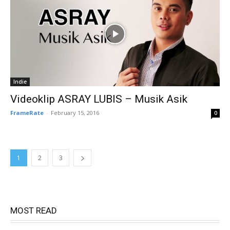
Indie
Videoklip ASRAY LUBIS – Musik Asik
FrameRate
-
February 15, 2016
0
1
2
3
MOST READ