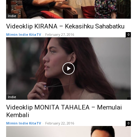
Indie
Videoklip KIRANA – Kekasihku Sahabatku
Mimin Indie KitaTV
-
February 27, 2016
0
Indie
Videoklip MONITA TAHALEA – Memulai
Kembali
Mimin Indie KitaTV
-
February 22, 2016
0