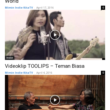
World
Mimin Indie KitaTV
-
April 17, 2016
0
Indie
Videoklip TOOLIPS – Teman Biasa
Mimin Indie KitaTV
-
April 4, 2016
0