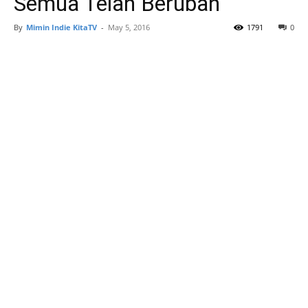
Semua Telah Berubah
By
Mimin Indie KitaTV
-
May 5, 2016
1791
0