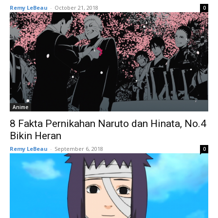
Remy LeBeau
-
October 21, 2018
0
Anime
8 Fakta Pernikahan Naruto dan Hinata, No.4
Bikin Heran
Remy LeBeau
-
September 6, 2018
0