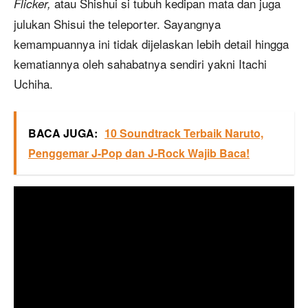
atau Shishui si tubuh kedipan mata dan juga
Flicker,
julukan Shisui the teleporter. Sayangnya
kemampuannya ini tidak dijelaskan lebih detail hingga
kematiannya oleh sahabatnya sendiri yakni Itachi
Uchiha.
BACA JUGA:
10 Soundtrack Terbaik Naruto,
Penggemar J-Pop dan J-Rock Wajib Baca!