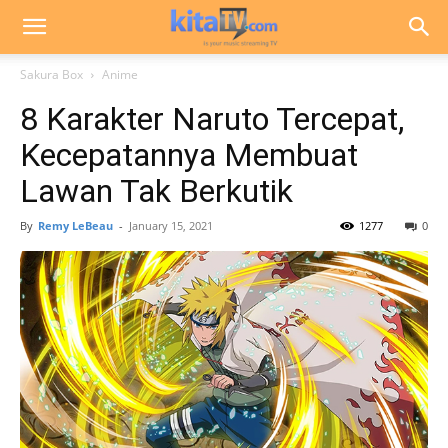
Sakura Box
Anime
8 Karakter Naruto Tercepat,
Kecepatannya Membuat
Lawan Tak Berkutik
By
Remy LeBeau
-
January 15, 2021
1277
0