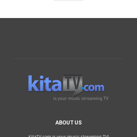
ABOUT US
KitaTV.com is your music streaming TV!