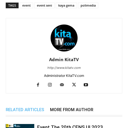
TAGS
event
event seni
kaya gema
polimedia
Admin KitaTV
http://www.kitatv.com
Administrator KitaTV.com
RELATED ARTICLES
MORE FROM AUTHOR
Event The 20th CENS UI 2023