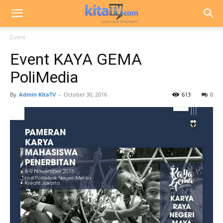
Event
Event KAYA GEMA
PoliMedia
By
Admin KitaTV
-
October 30, 2016
613
0