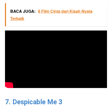
BACA JUGA:
8 Film Cinta dari Kisah Nyata
Terbaik
7. Despicable Me 3