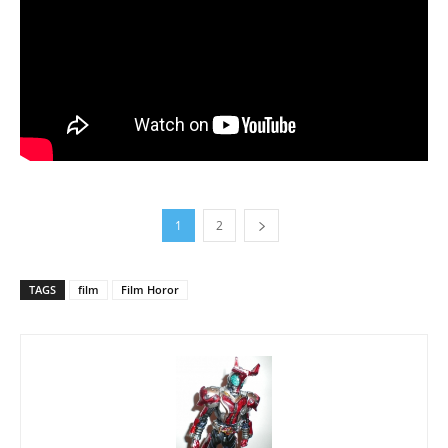
1
2
TAGS
film
Film Horor