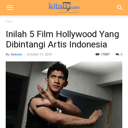
Film
Inilah 5 Film Hollywood Yang
Dibintangi Artis Indonesia
By
Kabuto
-
October 17, 2016
17097
0