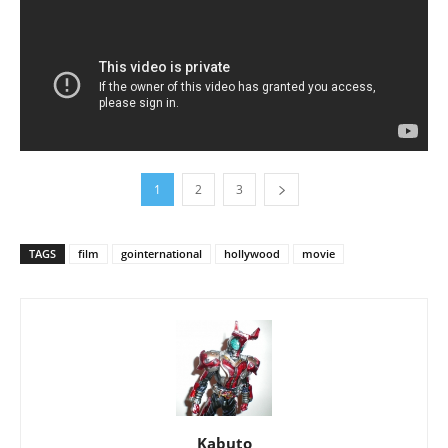
1
2
3
TAGS
film
gointernational
hollywood
movie
Kabuto