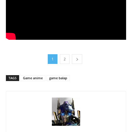
1
2
TAGS
Game anime
game balap