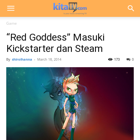
Game
“Red Goddess” Masuki
Kickstarter dan Steam
By
shiroihanna
-
March 18, 2014
173
0