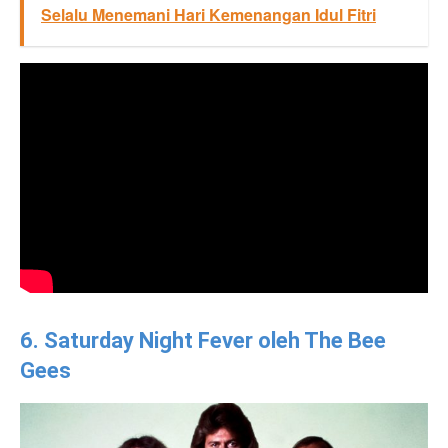
Selalu Menemani Hari Kemenangan Idul Fitri
6. Saturday Night Fever oleh The Bee
Gees