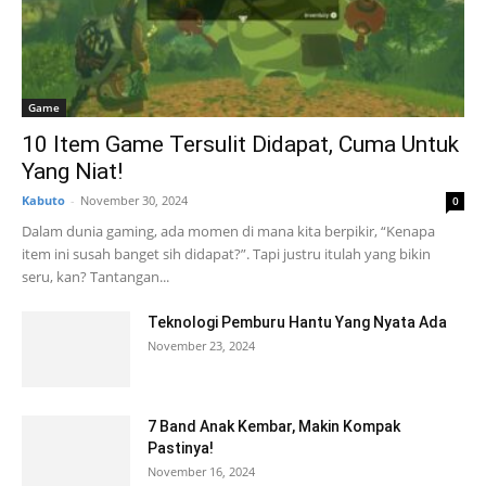
Game
10 Item Game Tersulit Didapat, Cuma Untuk
Yang Niat!
Kabuto
-
November 30, 2024
0
Dalam dunia gaming, ada momen di mana kita berpikir, “Kenapa
item ini susah banget sih didapat?”. Tapi justru itulah yang bikin
seru, kan? Tantangan...
Teknologi Pemburu Hantu Yang Nyata Ada
November 23, 2024
7 Band Anak Kembar, Makin Kompak
Pastinya!
November 16, 2024