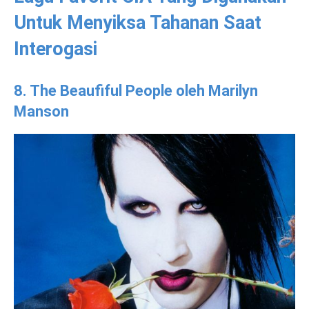
Untuk Menyiksa Tahanan Saat
Interogasi
8. The Beaufiful People oleh Marilyn
Manson