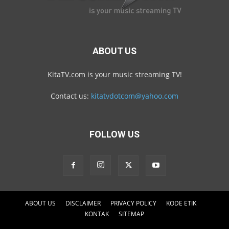
ABOUT US
KitaTV.com is your music streaming TV!
Contact us:
kitatvdotcom@yahoo.com
FOLLOW US
ABOUT US
DISCLAIMER
PRIVACY POLICY
KODE ETIK
KONTAK
SITEMAP