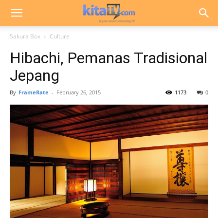
Sakura Box
Culture
Hibachi, Pemanas Tradisional
Jepang
By
FrameRate
-
February 26, 2015
1173
0