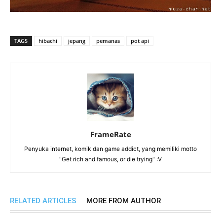
TAGS
hibachi
jepang
pemanas
pot api
FrameRate
Penyuka internet, komik dan game addict, yang memiliki motto
"Get rich and famous, or die trying" :V
RELATED ARTICLES
MORE FROM AUTHOR