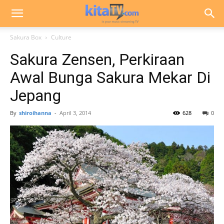
Sakura Box
Culture
Sakura Zensen, Perkiraan
Awal Bunga Sakura Mekar Di
Jepang
By
shiroihanna
-
April 3, 2014
628
0