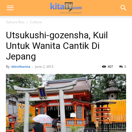
Sakura Box
Culture
Utsukushi-gozensha, Kuil
Untuk Wanita Cantik Di
Jepang
By
shiroihanna
-
June 2, 2013
407
0