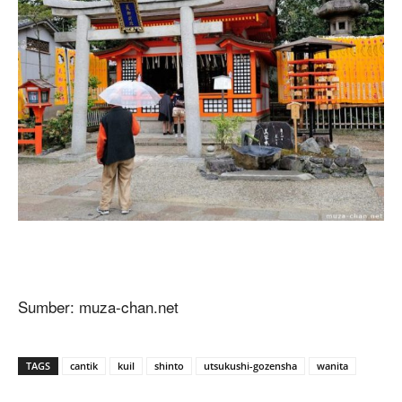
Sumber: muza-chan.net
TAGS
cantik
kuil
shinto
utsukushi-gozensha
wanita