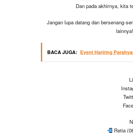
Dan pada akhirnya, kita t
Jangan lupa datang dan bersenang-sen
lainnya
BACA JUGA:
Event Hariring Parahy
L
Inst
Twi
Face
N
Retia (0