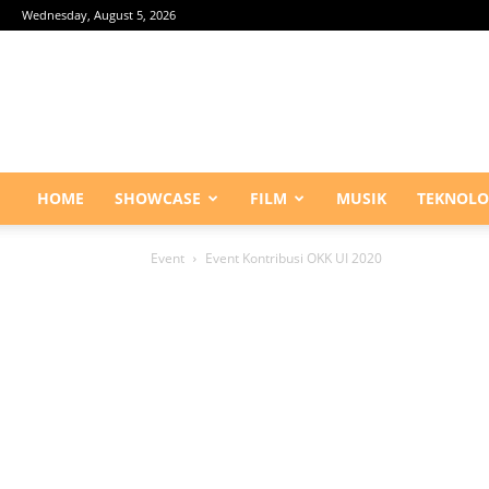
Wednesday, August 5, 2026
HOME
SHOWCASE
FILM
MUSIK
TEKNOLO
Event
Event Kontribusi OKK UI 2020