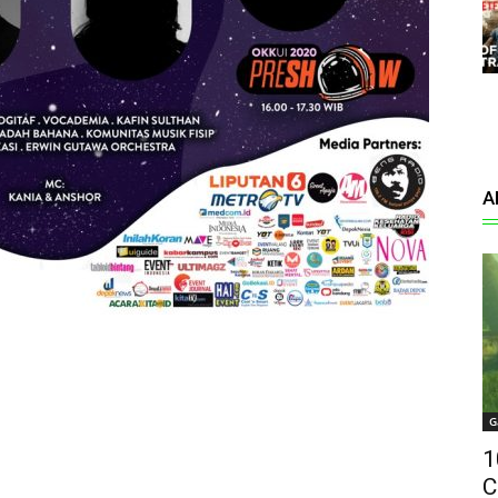
A
G
1
C