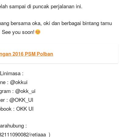
elah sampai di puncak perjalanan ini.
ang bersama oka, oki dan berbagai bintang tamu
! See you soon!
angan 2016 PSM Polban
Linimasa :
ine : @okkui
agram : @okk_ui
tter : @OKK_UI
book : OKK UI
arahubung :
82111090082/retiaaa_)