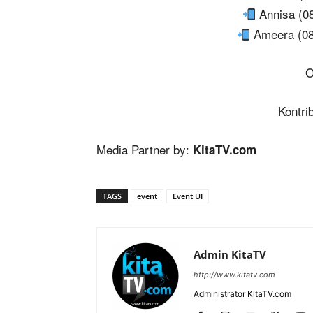
Annisa (08
Ameera (08
O
Kontri
Media Partner by:
KitaTV.com
TAGS
event
Event UI
Admin KitaTV
http://www.kitatv.com
Administrator KitaTV.com