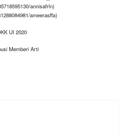
5718595130/annisafrln)
1288084981/ameerasffa)
KK UI 2020
busi Memberi Arti