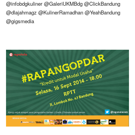
@infobdgkuliner @GaleriUKMBdg @ClickBandung
@dlajahmagz @KulinerRamadhan @YeahBandung
@gigsmedia