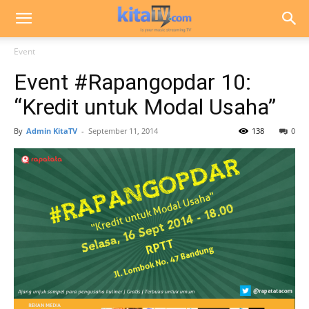
Event
Event #Rapangopdar 10:
“Kredit untuk Modal Usaha”
By
Admin KitaTV
-
September 11, 2014
138
0