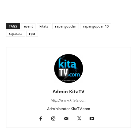
TAGS
event
kitatv
rapangopdar
rapangopdar 10
rapatata
rptt
Admin KitaTV
http://www.kitatv.com
Administrator KitaTV.com