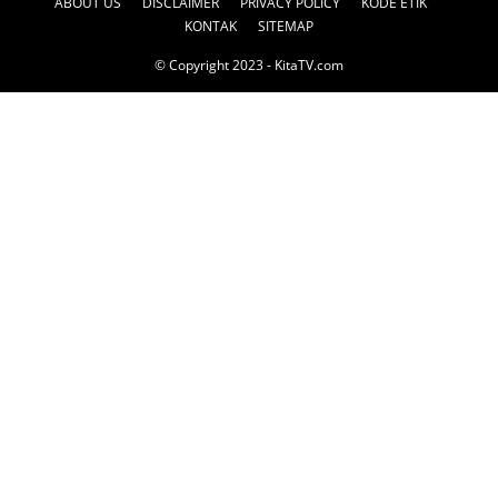
ABOUT US
DISCLAIMER
PRIVACY POLICY
KODE ETIK
KONTAK
SITEMAP
© Copyright 2023 - KitaTV.com